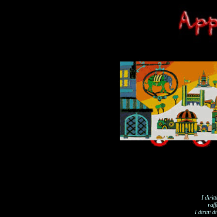
I dirit
raff
I diritti