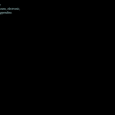
e
eans, electronic,
Appendino.