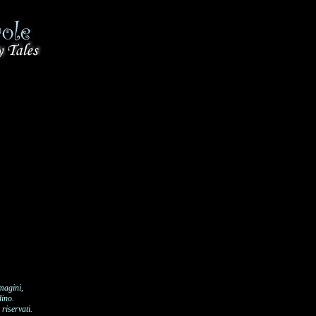
mmagini,
dino.
riservati.